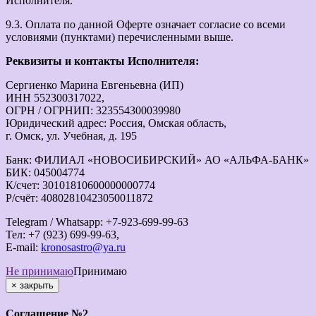
Исполнителя.
9.3. Оплата по данной Оферте означает согласие со всеми
условиями (пунктами) перечисленными выше.
Реквизиты и контакты Исполнителя:
Сергиенко Марина Евгеньевна (ИП)
ИНН 552300317022,
ОГРН / ОГРНИП: 323554300039980
Юридический адрес: Россия, Омская область,
г. Омск, ул. Учебная, д. 195
Банк: ФИЛИАЛ «НОВОСИБИРСКИЙ» АО «АЛЬФА-БАНК»
БИК: 045004774
К/счет: 30101810600000000774
Р/счёт: 40802810423050011872
Telegram / Whatsapp: +7-923-699-99-63
Тел: +7 (923) 699-99-63,
E-mail:
kronosastro@ya.ru
Не принимаю
Принимаю
×
закрыть
Соглашение №2