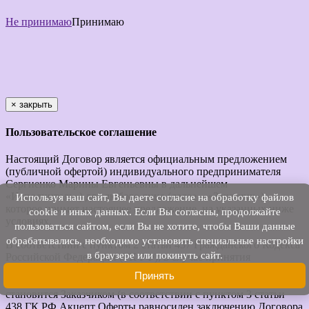
Не принимаю
Принимаю
×
закрыть
Пользовательское соглашение
Настоящий Договор является официальным предложением
(публичной офертой) индивидуального предпринимателя
Сергиенко Марины Евгеньевны в дальнейшем
«Исполнитель») для любого лица (далее – «Заказчик»),
Используя наш cайт, Вы даете согласие на обработку файлов
которое примет настоящее предложение, на указанных ниже
cookie и иных данных. Если Вы согласны, продолжайте
условиях.
пользоваться сайтом, если Вы не хотите, чтобы Ваши данные
обрабатывались, необходимо установить специальные настройки
В соответствии с пунктом 2 статьи 437 Гражданского Кодекса
в браузере или покинуть сайт.
Российской Федерации (ГК РФ), в случае принятия
изложенных ниже условий и оплаты Услуг юридическое или
Принять
физическое лицо, производящее Акцепт этой Оферты,
становится Заказчиком (в соответствии с пунктом 3 статьи
438 ГК РФ Акцепт Оферты равносилен заключению Договора