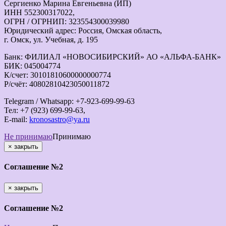
Сергиенко Марина Евгеньевна (ИП)
ИНН 552300317022,
ОГРН / ОГРНИП: 323554300039980
Юридический адрес: Россия, Омская область,
г. Омск, ул. Учебная, д. 195
Банк: ФИЛИАЛ «НОВОСИБИРСКИЙ» АО «АЛЬФА-БАНК»
БИК: 045004774
К/счет: 30101810600000000774
Р/счёт: 40802810423050011872
Telegram / Whatsapp: +7-923-699-99-63
Тел: +7 (923) 699-99-63,
E-mail:
kronosastro@ya.ru
Не принимаю
Принимаю
×
закрыть
Соглашение №2
×
закрыть
Соглашение №2