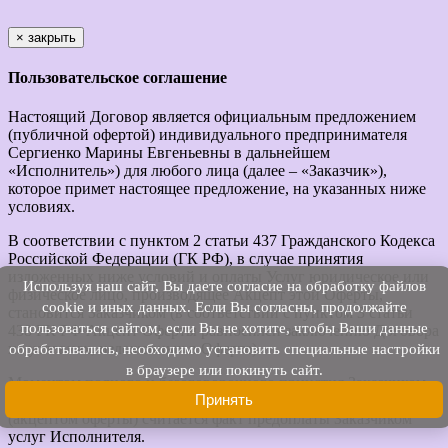
×
закрыть
Пользовательское соглашение
Настоящий Договор является официальным предложением
(публичной офертой) индивидуального предпринимателя
Сергиенко Марины Евгеньевны в дальнейшем
«Исполнитель») для любого лица (далее – «Заказчик»),
которое примет настоящее предложение, на указанных ниже
условиях.
В соответствии с пунктом 2 статьи 437 Гражданского Кодекса
Российской Федерации (ГК РФ), в случае принятия
изложенных ниже условий и оплаты Услуг юридическое или
Используя наш cайт, Вы даете согласие на обработку файлов
физическое лицо, производящее Акцепт этой Оферты,
cookie и иных данных. Если Вы согласны, продолжайте
становится Заказчиком (в соответствии с пунктом 3 статьи
пользоваться сайтом, если Вы не хотите, чтобы Ваши данные
438 ГК РФ Акцепт Оферты равносилен заключению Договора
на условиях, изложенных в Оферте).
обрабатывались, необходимо установить специальные настройки
в браузере или покинуть сайт.
Моментом полного и безоговорочного принятия Заказчиком
Принять
предложения Исполнителя заключить договор оферты
(акцептом оферты) считается факт предоплаты Заказчиком
услуг Исполнителя.