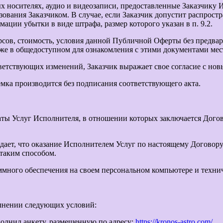
х носителях, аудио и видеозаписи, предоставленные Заказчику 
ования Заказчиком. В случае, если Заказчик допустит распрост
ции убытки в виде штрафа, размер которого указан в п. 9.2.
сов, стоимость, условия данной Публичной Оферты без предвари
 в общедоступном для ознакомления с этими документами месте, 
ветствующих изменений, Заказчик выражает свое согласие с но
емка производится без подписания соответствующего акта.
ты Услуг Исполнителя, в отношении которых заключается Догов
ждает, что оказание Исполнителем Услуг по настоящему Догово
таким способом.
ммного обеспечения на своем персональном компьютере и технич
олнении следующих условий:
аполнил анкету, размещенную по адресу:
https://kronos-astro.com/