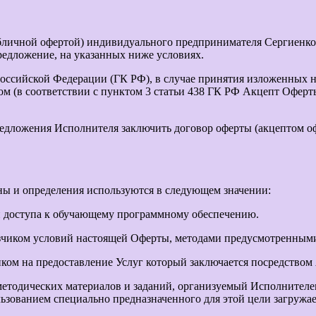
личной офертой) индивидуального предпринимателя Сергиенко
предложение, на указанных ниже условиях.
 Российской Федерации (ГК РФ), в случае принятия изложенных 
ом (в соответствии с пунктом 3 статьи 438 ГК РФ Акцепт Офер
едложения Исполнителя заключить договор оферты (акцептом оф
ны и определения используются в следующем значении:
 доступа к обучающему программному обеспечению.
зчиком условий настоящей Оферты, методами предусмотренными 
ом на предоставление Услуг который заключается посредством
етодических материалов и заданий, организуемый Исполнителем
льзованием специально предназначенного для этой цели загружа