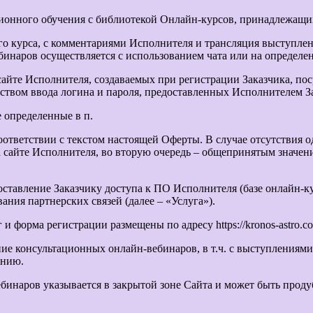
ционного обучения с библиотекой Онлайн-курсов, принадлежащ
го курса, с комментариями Исполнителя и трансляция выступлен
инаров осуществляется с использованием чата или на определен
йте Исполнителя, создаваемых при регистрации Заказчика, пос
ством ввода логина и пароля, предоставленных Исполнителем З
 определенные в п.
соответствии с текстом настоящей Оферты. В случае отсутствия 
а сайте Исполнителя, во вторую очередь – общепринятым значен
доставление Заказчику доступа к ПО Исполнителя (базе онлайн-
ния партнерских связей (далее – «Услуга»).
 и форма регистрации размещены по адресу https://kronos-astro.c
ние консультационных онлайн-вебинаров, в т.ч. с выступлениям
ению.
инаров указывается в закрытой зоне Сайта и может быть проду