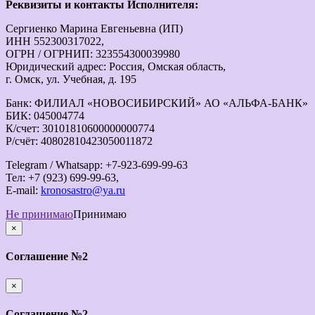
Реквизиты и контакты Исполнителя:
Сергиенко Марина Евгеньевна (ИП)
ИНН 552300317022,
ОГРН / ОГРНИП: 323554300039980
Юридический адрес: Россия, Омская область,
г. Омск, ул. Учебная, д. 195
Банк: ФИЛИАЛ «НОВОСИБИРСКИЙ» АО «АЛЬФА-БАНК»
БИК: 045004774
К/счет: 30101810600000000774
Р/счёт: 40802810423050011872
Telegram / Whatsapp: +7-923-699-99-63
Тел: +7 (923) 699-99-63,
E-mail:
kronosastro@ya.ru
Не принимаю
Принимаю
×
закрыть
Соглашение №2
×
закрыть
Соглашение №2