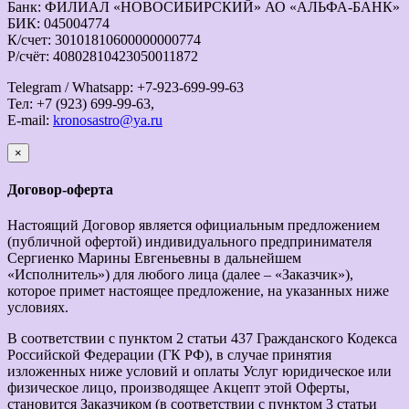
Банк: ФИЛИАЛ «НОВОСИБИРСКИЙ» АО «АЛЬФА-БАНК»
БИК: 045004774
К/счет: 30101810600000000774
Р/счёт: 40802810423050011872
Telegram / Whatsapp: +7-923-699-99-63
Тел: +7 (923) 699-99-63,
E-mail:
kronosastro@ya.ru
×
закрыть
Договор-оферта
Настоящий Договор является официальным предложением
(публичной офертой) индивидуального предпринимателя
Сергиенко Марины Евгеньевны в дальнейшем
«Исполнитель») для любого лица (далее – «Заказчик»),
которое примет настоящее предложение, на указанных ниже
условиях.
В соответствии с пунктом 2 статьи 437 Гражданского Кодекса
Российской Федерации (ГК РФ), в случае принятия
изложенных ниже условий и оплаты Услуг юридическое или
физическое лицо, производящее Акцепт этой Оферты,
становится Заказчиком (в соответствии с пунктом 3 статьи