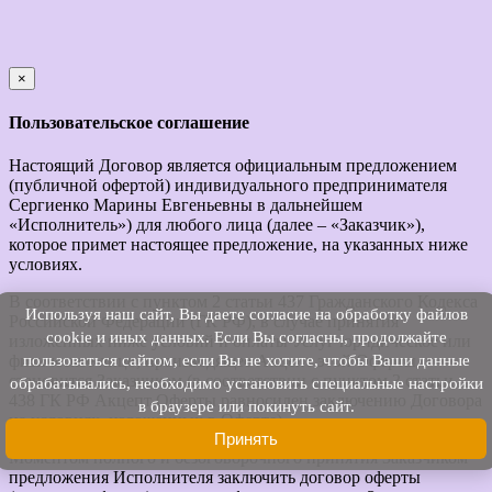
×
закрыть
Пользовательское соглашение
Настоящий Договор является официальным предложением
(публичной офертой) индивидуального предпринимателя
Сергиенко Марины Евгеньевны в дальнейшем
«Исполнитель») для любого лица (далее – «Заказчик»),
которое примет настоящее предложение, на указанных ниже
условиях.
В соответствии с пунктом 2 статьи 437 Гражданского Кодекса
Используя наш cайт, Вы даете согласие на обработку файлов
Российской Федерации (ГК РФ), в случае принятия
cookie и иных данных. Если Вы согласны, продолжайте
изложенных ниже условий и оплаты Услуг юридическое или
пользоваться сайтом, если Вы не хотите, чтобы Ваши данные
физическое лицо, производящее Акцепт этой Оферты,
становится Заказчиком (в соответствии с пунктом 3 статьи
обрабатывались, необходимо установить специальные настройки
438 ГК РФ Акцепт Оферты равносилен заключению Договора
в браузере или покинуть сайт.
на условиях, изложенных в Оферте).
Принять
Моментом полного и безоговорочного принятия Заказчиком
предложения Исполнителя заключить договор оферты