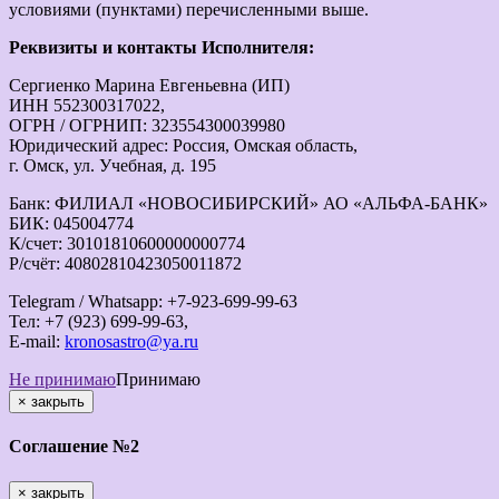
условиями (пунктами) перечисленными выше.
Реквизиты и контакты Исполнителя:
Сергиенко Марина Евгеньевна (ИП)
ИНН 552300317022,
ОГРН / ОГРНИП: 323554300039980
Юридический адрес: Россия, Омская область,
г. Омск, ул. Учебная, д. 195
Банк: ФИЛИАЛ «НОВОСИБИРСКИЙ» АО «АЛЬФА-БАНК»
БИК: 045004774
К/счет: 30101810600000000774
Р/счёт: 40802810423050011872
Telegram / Whatsapp: +7-923-699-99-63
Тел: +7 (923) 699-99-63,
E-mail:
kronosastro@ya.ru
Не принимаю
Принимаю
×
закрыть
Соглашение №2
×
закрыть