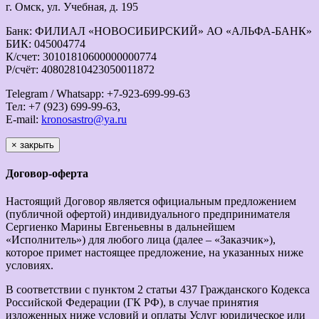
г. Омск, ул. Учебная, д. 195
Банк: ФИЛИАЛ «НОВОСИБИРСКИЙ» АО «АЛЬФА-БАНК»
БИК: 045004774
К/счет: 30101810600000000774
Р/счёт: 40802810423050011872
Telegram / Whatsapp: +7-923-699-99-63
Тел: +7 (923) 699-99-63,
E-mail:
kronosastro@ya.ru
×
закрыть
Договор-оферта
Настоящий Договор является официальным предложением
(публичной офертой) индивидуального предпринимателя
Сергиенко Марины Евгеньевны в дальнейшем
«Исполнитель») для любого лица (далее – «Заказчик»),
которое примет настоящее предложение, на указанных ниже
условиях.
В соответствии с пунктом 2 статьи 437 Гражданского Кодекса
Российской Федерации (ГК РФ), в случае принятия
изложенных ниже условий и оплаты Услуг юридическое или