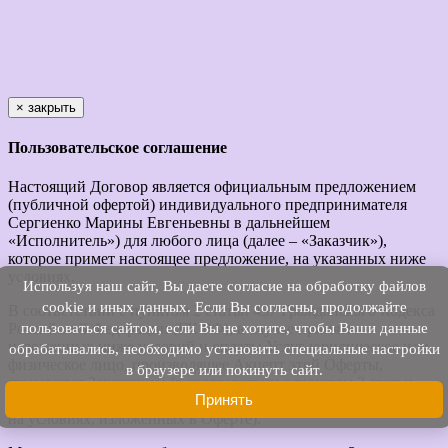
×
закрыть
Пользовательское соглашение
Настоящий Договор является официальным предложением
(публичной офертой) индивидуального предпринимателя
Сергиенко Марины Евгеньевны в дальнейшем
«Исполнитель») для любого лица (далее – «Заказчик»),
которое примет настоящее предложение, на указанных ниже
условиях.
Используя наш cайт, Вы даете согласие на обработку файлов
cookie и иных данных. Если Вы согласны, продолжайте
В соответствии с пунктом 2 статьи 437 Гражданского Кодекса
пользоваться сайтом, если Вы не хотите, чтобы Ваши данные
Российской Федерации (ГК РФ), в случае принятия
изложенных ниже условий и оплаты Услуг юридическое или
обрабатывались, необходимо установить специальные настройки
физическое лицо, производящее Акцепт этой Оферты,
в браузере или покинуть сайт.
становится Заказчиком (в соответствии с пунктом 3 статьи
Принять
438 ГК РФ Акцепт Оферты равносилен заключению Договора
на условиях, изложенных в Оферте).