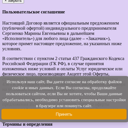
×
закрыть
Пользовательское соглашение
Настоящий Договор является официальным предложением
(публичной офертой) индивидуального предпринимателя
Сергиенко Марины Евгеньевны в дальнейшем
«Исполнитель») для любого лица (далее – «Заказчик»),
которое примет настоящее предложение, на указанных ниже
условиях.
В соответствии с пунктом 2 статьи 437 Гражданского Кодекса
Российской Федерации (ГК РФ), в случае принятия
изложенных ниже условий и оплаты Услуг юридическое или
физическое лицо, производящее Акцепт этой Оферты,
становится Заказчиком (в соответствии с пунктом 3 статьи
Используя наш cайт, Вы даете согласие на обработку файлов
438 ГК РФ Акцепт Оферты равносилен заключению Договора
cookie и иных данных. Если Вы согласны, продолжайте
на условиях, изложенных в Оферте).
пользоваться сайтом, если Вы не хотите, чтобы Ваши данные
Моментом полного и безоговорочного принятия Заказчиком
обрабатывались, необходимо установить специальные настройки
предложения Исполнителя заключить договор оферты
в браузере или покинуть сайт.
(акцептом оферты) считается факт предоплаты Заказчиком
Принять
услуг Исполнителя.
Термины и определения