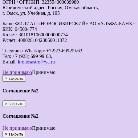
ОГРН / ОГРНИП: 323554300039980
Юридический адрес: Россия, Омская область,
г. Омск, ул. Учебная, д. 195
Банк: ФИЛИАЛ «НОВОСИБИРСКИЙ» АО «АЛЬФА-БАНК»
БИК: 045004774
К/счет: 30101810600000000774
Р/счёт: 40802810423050011872
Telegram / Whatsapp: +7-923-699-99-63
Тел: +7 (923) 699-99-63,
E-mail:
kronosastro@ya.ru
Не принимаю
Принимаю
×
закрыть
Соглашение №2
×
закрыть
Соглашение №2
Не принимаю
Принимаю
×
закрыть