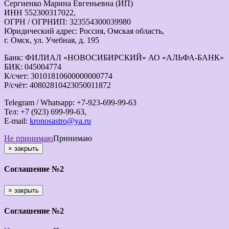
Сергиенко Марина Евгеньевна (ИП)
ИНН 552300317022,
ОГРН / ОГРНИП: 323554300039980
Юридический адрес: Россия, Омская область,
г. Омск, ул. Учебная, д. 195
Банк: ФИЛИАЛ «НОВОСИБИРСКИЙ» АО «АЛЬФА-БАНК»
БИК: 045004774
К/счет: 30101810600000000774
Р/счёт: 40802810423050011872
Telegram / Whatsapp: +7-923-699-99-63
Тел: +7 (923) 699-99-63,
E-mail:
kronosastro@ya.ru
Не принимаю
Принимаю
×
закрыть
Соглашение №2
×
закрыть
Соглашение №2