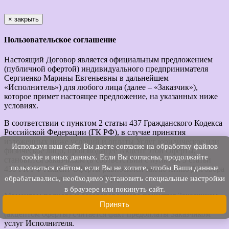
×
закрыть
Пользовательское соглашение
Настоящий Договор является официальным предложением
(публичной офертой) индивидуального предпринимателя
Сергиенко Марины Евгеньевны в дальнейшем
«Исполнитель») для любого лица (далее – «Заказчик»),
которое примет настоящее предложение, на указанных ниже
условиях.
В соответствии с пунктом 2 статьи 437 Гражданского Кодекса
Российской Федерации (ГК РФ), в случае принятия
изложенных ниже условий и оплаты Услуг юридическое или
Используя наш cайт, Вы даете согласие на обработку файлов
физическое лицо, производящее Акцепт этой Оферты,
cookie и иных данных. Если Вы согласны, продолжайте
становится Заказчиком (в соответствии с пунктом 3 статьи
пользоваться сайтом, если Вы не хотите, чтобы Ваши данные
438 ГК РФ Акцепт Оферты равносилен заключению Договора
на условиях, изложенных в Оферте).
обрабатывались, необходимо установить специальные настройки
в браузере или покинуть сайт.
Моментом полного и безоговорочного принятия Заказчиком
Принять
предложения Исполнителя заключить договор оферты
(акцептом оферты) считается факт предоплаты Заказчиком
услуг Исполнителя.