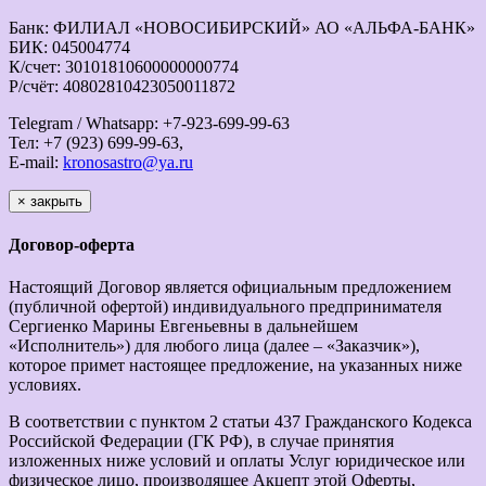
Банк: ФИЛИАЛ «НОВОСИБИРСКИЙ» АО «АЛЬФА-БАНК»
БИК: 045004774
К/счет: 30101810600000000774
Р/счёт: 40802810423050011872
Telegram / Whatsapp: +7-923-699-99-63
Тел: +7 (923) 699-99-63,
E-mail:
kronosastro@ya.ru
×
закрыть
Договор-оферта
Настоящий Договор является официальным предложением
(публичной офертой) индивидуального предпринимателя
Сергиенко Марины Евгеньевны в дальнейшем
«Исполнитель») для любого лица (далее – «Заказчик»),
которое примет настоящее предложение, на указанных ниже
условиях.
В соответствии с пунктом 2 статьи 437 Гражданского Кодекса
Российской Федерации (ГК РФ), в случае принятия
изложенных ниже условий и оплаты Услуг юридическое или
физическое лицо, производящее Акцепт этой Оферты,