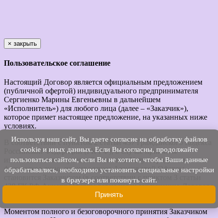
×
закрыть
Пользовательское соглашение
Настоящий Договор является официальным предложением
(публичной офертой) индивидуального предпринимателя
Сергиенко Марины Евгеньевны в дальнейшем
«Исполнитель») для любого лица (далее – «Заказчик»),
которое примет настоящее предложение, на указанных ниже
условиях.
Используя наш cайт, Вы даете согласие на обработку файлов
В соответствии с пунктом 2 статьи 437 Гражданского Кодекса
cookie и иных данных. Если Вы согласны, продолжайте
Российской Федерации (ГК РФ), в случае принятия
пользоваться сайтом, если Вы не хотите, чтобы Ваши данные
изложенных ниже условий и оплаты Услуг юридическое или
физическое лицо, производящее Акцепт этой Оферты,
обрабатывались, необходимо установить специальные настройки
становится Заказчиком (в соответствии с пунктом 3 статьи
в браузере или покинуть сайт.
438 ГК РФ Акцепт Оферты равносилен заключению Договора
Принять
на условиях, изложенных в Оферте).
Моментом полного и безоговорочного принятия Заказчиком