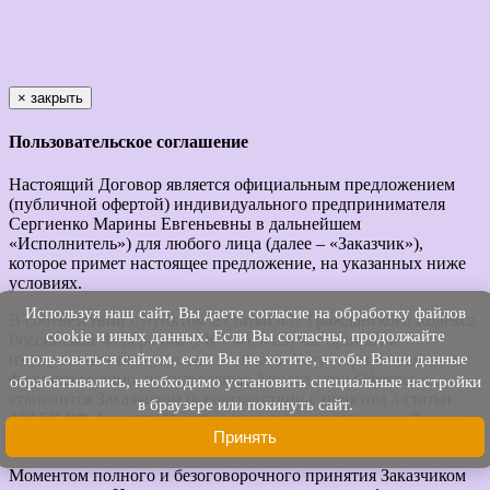
×
закрыть
Пользовательское соглашение
Настоящий Договор является официальным предложением
(публичной офертой) индивидуального предпринимателя
Сергиенко Марины Евгеньевны в дальнейшем
«Исполнитель») для любого лица (далее – «Заказчик»),
которое примет настоящее предложение, на указанных ниже
условиях.
Используя наш cайт, Вы даете согласие на обработку файлов
В соответствии с пунктом 2 статьи 437 Гражданского Кодекса
cookie и иных данных. Если Вы согласны, продолжайте
Российской Федерации (ГК РФ), в случае принятия
пользоваться сайтом, если Вы не хотите, чтобы Ваши данные
изложенных ниже условий и оплаты Услуг юридическое или
физическое лицо, производящее Акцепт этой Оферты,
обрабатывались, необходимо установить специальные настройки
становится Заказчиком (в соответствии с пунктом 3 статьи
в браузере или покинуть сайт.
438 ГК РФ Акцепт Оферты равносилен заключению Договора
Принять
на условиях, изложенных в Оферте).
Моментом полного и безоговорочного принятия Заказчиком