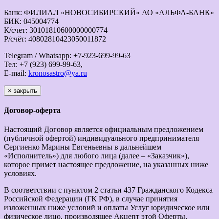
Банк: ФИЛИАЛ «НОВОСИБИРСКИЙ» АО «АЛЬФА-БАНК»
БИК: 045004774
К/счет: 30101810600000000774
Р/счёт: 40802810423050011872
Telegram / Whatsapp: +7-923-699-99-63
Тел: +7 (923) 699-99-63,
E-mail:
kronosastro@ya.ru
×
закрыть
Договор-оферта
Настоящий Договор является официальным предложением
(публичной офертой) индивидуального предпринимателя
Сергиенко Марины Евгеньевны в дальнейшем
«Исполнитель») для любого лица (далее – «Заказчик»),
которое примет настоящее предложение, на указанных ниже
условиях.
В соответствии с пунктом 2 статьи 437 Гражданского Кодекса
Российской Федерации (ГК РФ), в случае принятия
изложенных ниже условий и оплаты Услуг юридическое или
физическое лицо, производящее Акцепт этой Оферты,