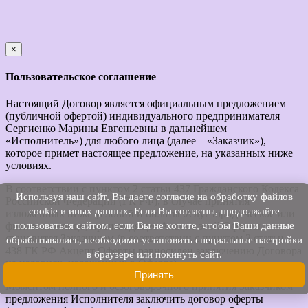
×
закрыть
Пользовательское соглашение
Настоящий Договор является официальным предложением
(публичной офертой) индивидуального предпринимателя
Сергиенко Марины Евгеньевны в дальнейшем
«Исполнитель») для любого лица (далее – «Заказчик»),
которое примет настоящее предложение, на указанных ниже
условиях.
В соответствии с пунктом 2 статьи 437 Гражданского Кодекса
Используя наш cайт, Вы даете согласие на обработку файлов
Российской Федерации (ГК РФ), в случае принятия
cookie и иных данных. Если Вы согласны, продолжайте
изложенных ниже условий и оплаты Услуг юридическое или
пользоваться сайтом, если Вы не хотите, чтобы Ваши данные
физическое лицо, производящее Акцепт этой Оферты,
становится Заказчиком (в соответствии с пунктом 3 статьи
обрабатывались, необходимо установить специальные настройки
438 ГК РФ Акцепт Оферты равносилен заключению Договора
в браузере или покинуть сайт.
на условиях, изложенных в Оферте).
Принять
Моментом полного и безоговорочного принятия Заказчиком
предложения Исполнителя заключить договор оферты