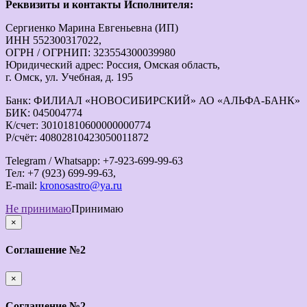
Реквизиты и контакты Исполнителя:
Сергиенко Марина Евгеньевна (ИП)
ИНН 552300317022,
ОГРН / ОГРНИП: 323554300039980
Юридический адрес: Россия, Омская область,
г. Омск, ул. Учебная, д. 195
Банк: ФИЛИАЛ «НОВОСИБИРСКИЙ» АО «АЛЬФА-БАНК»
БИК: 045004774
К/счет: 30101810600000000774
Р/счёт: 40802810423050011872
Telegram / Whatsapp: +7-923-699-99-63
Тел: +7 (923) 699-99-63,
E-mail:
kronosastro@ya.ru
Не принимаю
Принимаю
×
закрыть
Соглашение №2
×
закрыть
Соглашение №2