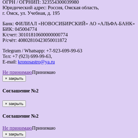
ОГРН / ОГРНИП: 323554300039980
Юридический адрес: Россия, Омская область,
г. Омск, ул. Учебная, д. 195
Банк: ФИЛИАЛ «НОВОСИБИРСКИЙ» АО «АЛЬФА-БАНК»
БИК: 045004774
К/счет: 30101810600000000774
Р/счёт: 40802810423050011872
Telegram / Whatsapp: +7-923-699-99-63
Тел: +7 (923) 699-99-63,
E-mail:
kronosastro@ya.ru
Не принимаю
Принимаю
×
закрыть
Соглашение №2
×
закрыть
Соглашение №2
Не принимаю
Принимаю
×
закрыть