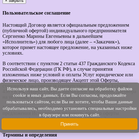
×
закрыть
Пользовательское соглашение
Настоящий Договор является официальным предложением
(публичной офертой) индивидуального предпринимателя
Сергиенко Марины Евгеньевны в дальнейшем
«Исполнитель») для любого лица (далее – «Заказчик»),
которое примет настоящее предложение, на указанных ниже
условиях.
В соответствии с пунктом 2 статьи 437 Гражданского Кодекса
Российской Федерации (ГК РФ), в случае принятия
изложенных ниже условий и оплаты Услуг юридическое или
физическое лицо, производящее Акцепт этой Оферты,
становится Заказчиком (в соответствии с пунктом 3 статьи
Используя наш cайт, Вы даете согласие на обработку файлов
438 ГК РФ Акцепт Оферты равносилен заключению Договора
cookie и иных данных. Если Вы согласны, продолжайте
на условиях, изложенных в Оферте).
пользоваться сайтом, если Вы не хотите, чтобы Ваши данные
Моментом полного и безоговорочного принятия Заказчиком
обрабатывались, необходимо установить специальные настройки
предложения Исполнителя заключить договор оферты
в браузере или покинуть сайт.
(акцептом оферты) считается факт предоплаты Заказчиком
Принять
услуг Исполнителя.
Термины и определения