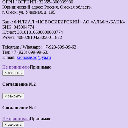
ОГРН / ОГРНИП: 323554300039980
Юридический адрес: Россия, Омская область,
г. Омск, ул. Учебная, д. 195
Банк: ФИЛИАЛ «НОВОСИБИРСКИЙ» АО «АЛЬФА-БАНК»
БИК: 045004774
К/счет: 30101810600000000774
Р/счёт: 40802810423050011872
Telegram / Whatsapp: +7-923-699-99-63
Тел: +7 (923) 699-99-63,
E-mail:
kronosastro@ya.ru
Не принимаю
Принимаю
×
закрыть
Соглашение №2
×
закрыть
Соглашение №2
Не принимаю
Принимаю
×
закрыть