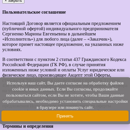
×
закрыть
Пользовательское соглашение
Настоящий Договор является официальным предложением
(публичной офертой) индивидуального предпринимателя
Сергиенко Марины Евгеньевны в дальнейшем
«Исполнитель») для любого лица (далее – «Заказчик»),
которое примет настоящее предложение, на указанных ниже
условиях.
В соответствии с пунктом 2 статьи 437 Гражданского Кодекса
Российской Федерации (ГК РФ), в случае принятия
изложенных ниже условий и оплаты Услуг юридическое или
физическое лицо, производящее Акцепт этой Оферты,
становится Заказчиком (в соответствии с пунктом 3 статьи
Используя наш cайт, Вы даете согласие на обработку файлов
438 ГК РФ Акцепт Оферты равносилен заключению Договора
cookie и иных данных. Если Вы согласны, продолжайте
на условиях, изложенных в Оферте).
пользоваться сайтом, если Вы не хотите, чтобы Ваши данные
Моментом полного и безоговорочного принятия Заказчиком
обрабатывались, необходимо установить специальные настройки
предложения Исполнителя заключить договор оферты
в браузере или покинуть сайт.
(акцептом оферты) считается факт предоплаты Заказчиком
Принять
услуг Исполнителя.
Термины и определения