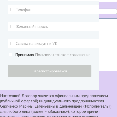
ИП Власова Марина Евгеньевна
ИНН: 552300317022
ОГРН/ОГРНИП: 323554300039980
+7(923)-699-99-63
kronosastro@ya.ru
Принимаю
Пользовательское соглашение
Договор-оферта
×
закрыть
Договор-оферта
Настоящий Договор является официальным предложением
(публичной офертой) индивидуального предпринимателя
Сергиенко Марины Евгеньевны в дальнейшем «Исполнитель»)
для любого лица (далее – «Заказчик»), которое примет
настоящее предложение, на указанных ниже условиях.