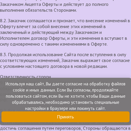
Заказчиком Акцепта Оферты и действует до полного
выполнения обязательств Сторонами.
8.2. Заказчик соглашается и признает, что внесение изменений в
Оферту влечет за собой внесение этих изменений в
заключенный и действующий между Заказчиком и
Исполнителем договор Оферты, и эти изменения в вступают в
силу одновременно с такими изменениями в Оферте.
8.3. Продолжая использование Сайта после вступления в силу
соответствующих изменений, Заказчик выражает свое согласие
с условиями настоящего договора в новой редакции.
Ответственность сторон
9.1. За невыполнение или ненадлежащее выполнение
Используя наш cайт, Вы даете согласие на обработку файлов
обязательств по настоящей Оферте, Стороны несут
cookie и иных данных. Если Вы согласны, продолжайте
ответственность, согласно действующему законодательству
пользоваться сайтом, если Вы не хотите, чтобы Ваши данные
РФ.
обрабатывались, необходимо установить специальные
настройки в браузере или покинуть сайт.
9.2. Все споры и разногласия, которые могут возникнуть из
настоящей Оферты или в связи с ней, должны разрешаться
Принять
путем переговоров между Сторонами. В случае невозможности
достичь соглашения путем переговоров, Стороны обращаются в