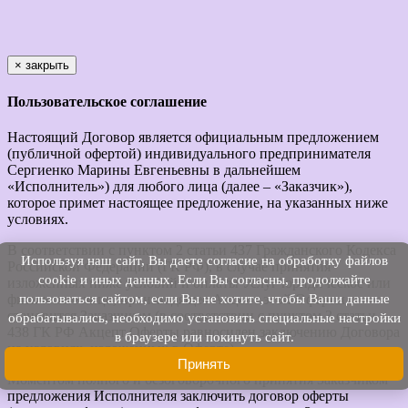
×
закрыть
Пользовательское соглашение
Настоящий Договор является официальным предложением
(публичной офертой) индивидуального предпринимателя
Сергиенко Марины Евгеньевны в дальнейшем
«Исполнитель») для любого лица (далее – «Заказчик»),
которое примет настоящее предложение, на указанных ниже
условиях.
В соответствии с пунктом 2 статьи 437 Гражданского Кодекса
Используя наш cайт, Вы даете согласие на обработку файлов
Российской Федерации (ГК РФ), в случае принятия
cookie и иных данных. Если Вы согласны, продолжайте
изложенных ниже условий и оплаты Услуг юридическое или
пользоваться сайтом, если Вы не хотите, чтобы Ваши данные
физическое лицо, производящее Акцепт этой Оферты,
становится Заказчиком (в соответствии с пунктом 3 статьи
обрабатывались, необходимо установить специальные настройки
438 ГК РФ Акцепт Оферты равносилен заключению Договора
в браузере или покинуть сайт.
на условиях, изложенных в Оферте).
Принять
Моментом полного и безоговорочного принятия Заказчиком
предложения Исполнителя заключить договор оферты