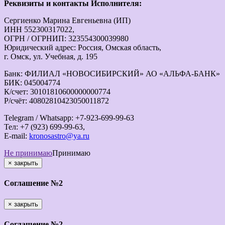
Реквизиты и контакты Исполнителя:
Сергиенко Марина Евгеньевна (ИП)
ИНН 552300317022,
ОГРН / ОГРНИП: 323554300039980
Юридический адрес: Россия, Омская область,
г. Омск, ул. Учебная, д. 195
Банк: ФИЛИАЛ «НОВОСИБИРСКИЙ» АО «АЛЬФА-БАНК»
БИК: 045004774
К/счет: 30101810600000000774
Р/счёт: 40802810423050011872
Telegram / Whatsapp: +7-923-699-99-63
Тел: +7 (923) 699-99-63,
E-mail:
kronosastro@ya.ru
Не принимаю
Принимаю
×
закрыть
Соглашение №2
×
закрыть
Соглашение №2