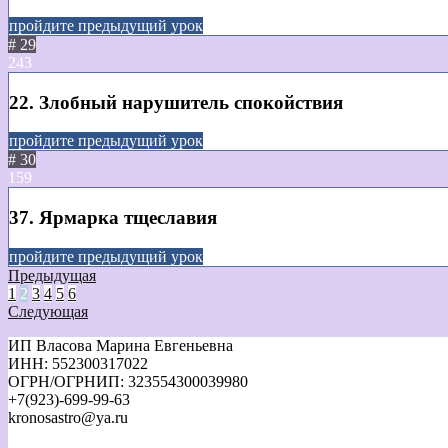
пройдите предыдущий урок
# 29
243
22. Злобный нарушитель спокойствия
пройдите предыдущий урок
# 30
159
37. Ярмарка тщеславия
пройдите предыдущий урок
Предыдущая
1
2
3
4
5
6
Следующая
ИП Власова Марина Евгеньевна
ИНН: 552300317022
ОГРН/ОГРНИП: 323554300039980
+7(923)-699-99-63
kronosastro@ya.ru