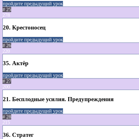
пройдите предыдущий урок
# 25
278
20. Крестоносец
пройдите предыдущий урок
# 26
220
35. Актёр
пройдите предыдущий урок
# 27
200
21. Бесплодные усилия. Предупреждения
пройдите предыдущий урок
# 28
215
36. Стратег