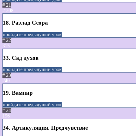
# 21
2
208
18. Разлад Ссора
пройдите предыдущий урок
# 22
315
33. Сад духов
пройдите предыдущий урок
# 23
240
19. Вампир
пройдите предыдущий урок
# 24
196
34. Артикуляция. Предчувствие