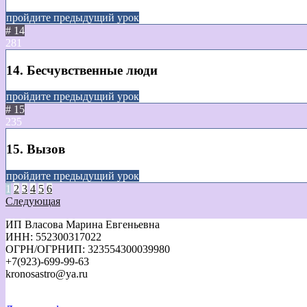
пройдите предыдущий урок
# 14
281
14. Бесчувственные люди
пройдите предыдущий урок
# 15
235
15. Вызов
пройдите предыдущий урок
1
2
3
4
5
6
Следующая
ИП Власова Марина Евгеньевна
ИНН: 552300317022
ОГРН/ОГРНИП: 323554300039980
+7(923)-699-99-63
kronosastro@ya.ru