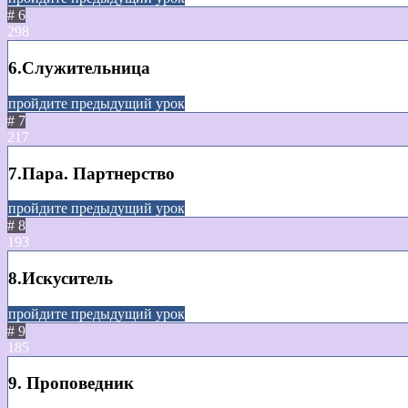
# 6
298
6.Служительница
пройдите предыдущий урок
# 7
217
7.Пара. Партнерство
пройдите предыдущий урок
# 8
193
8.Искуситель
пройдите предыдущий урок
# 9
185
9. Проповедник