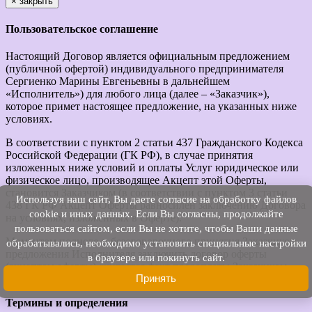
×
закрыть
Пользовательское соглашение
Настоящий Договор является официальным предложением
(публичной офертой) индивидуального предпринимателя
Сергиенко Марины Евгеньевны в дальнейшем
«Исполнитель») для любого лица (далее – «Заказчик»),
которое примет настоящее предложение, на указанных ниже
условиях.
В соответствии с пунктом 2 статьи 437 Гражданского Кодекса
Российской Федерации (ГК РФ), в случае принятия
изложенных ниже условий и оплаты Услуг юридическое или
физическое лицо, производящее Акцепт этой Оферты,
становится Заказчиком (в соответствии с пунктом 3 статьи
Используя наш cайт, Вы даете согласие на обработку файлов
438 ГК РФ Акцепт Оферты равносилен заключению Договора
cookie и иных данных. Если Вы согласны, продолжайте
на условиях, изложенных в Оферте).
пользоваться сайтом, если Вы не хотите, чтобы Ваши данные
Моментом полного и безоговорочного принятия Заказчиком
обрабатывались, необходимо установить специальные настройки
предложения Исполнителя заключить договор оферты
в браузере или покинуть сайт.
(акцептом оферты) считается факт предоплаты Заказчиком
Принять
услуг Исполнителя.
Термины и определения