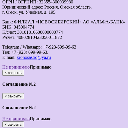
ОГРН / ОГРНИП: 323554300039980
Юридический адрес: Россия, Омская область,
г. Омск, ул. Учебная, д. 195
Банк: ФИЛИАЛ «НОВОСИБИРСКИЙ» АО «АЛЬФА-БАНК»
БИК: 045004774
К/счет: 30101810600000000774
Р/счёт: 40802810423050011872
Telegram / Whatsapp: +7-923-699-99-63
Тел: +7 (923) 699-99-63,
E-mail:
kronosastro@ya.ru
Не принимаю
Принимаю
×
закрыть
Соглашение №2
×
закрыть
Соглашение №2
Не принимаю
Принимаю
×
закрыть