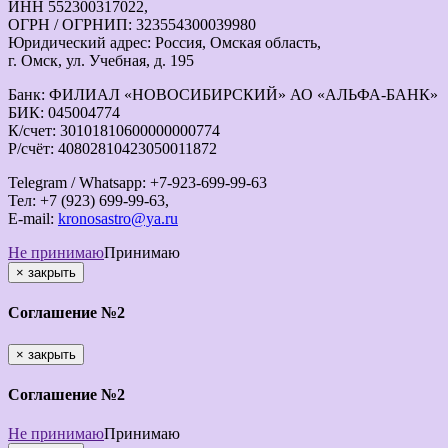
ИНН 552300317022,
ОГРН / ОГРНИП: 323554300039980
Юридический адрес: Россия, Омская область,
г. Омск, ул. Учебная, д. 195
Банк: ФИЛИАЛ «НОВОСИБИРСКИЙ» АО «АЛЬФА-БАНК»
БИК: 045004774
К/счет: 30101810600000000774
Р/счёт: 40802810423050011872
Telegram / Whatsapp: +7-923-699-99-63
Тел: +7 (923) 699-99-63,
E-mail:
kronosastro@ya.ru
Не принимаю
Принимаю
×
закрыть
Соглашение №2
×
закрыть
Соглашение №2
Не принимаю
Принимаю