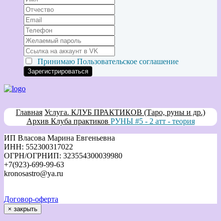
Принимаю
Пользовательское соглашение
Главная
Услуга. КЛУБ ПРАКТИКОВ (Таро, руны и др.)
Архив Клуба практиков
РУНЫ #5 - 2 атт - теория
ИП Власова Марина Евгеньевна
ИНН: 552300317022
ОГРН/ОГРНИП: 323554300039980
+7(923)-699-99-63
kronosastro@ya.ru
Договор-оферта
×
закрыть