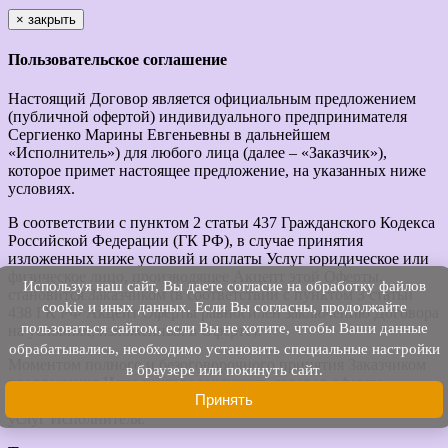
×
закрыть
Пользовательское соглашение
Настоящий Договор является официальным предложением
(публичной офертой) индивидуального предпринимателя
Сергиенко Марины Евгеньевны в дальнейшем
«Исполнитель») для любого лица (далее – «Заказчик»),
которое примет настоящее предложение, на указанных ниже
условиях.
В соответствии с пунктом 2 статьи 437 Гражданского Кодекса
Российской Федерации (ГК РФ), в случае принятия
изложенных ниже условий и оплаты Услуг юридическое или
физическое лицо, производящее Акцепт этой Оферты,
Используя наш cайт, Вы даете согласие на обработку файлов
становится Заказчиком (в соответствии с пунктом 3 статьи
cookie и иных данных. Если Вы согласны, продолжайте
438 ГК РФ Акцепт Оферты равносилен заключению Договора
пользоваться сайтом, если Вы не хотите, чтобы Ваши данные
на условиях, изложенных в Оферте).
обрабатывались, необходимо установить специальные настройки
Моментом полного и безоговорочного принятия Заказчиком
в браузере или покинуть сайт.
предложения Исполнителя заключить договор оферты
Принять
(акцептом оферты) считается факт предоплаты Заказчиком
услуг Исполнителя.