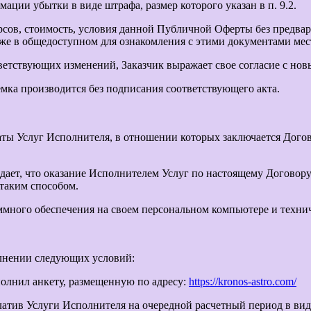
ции убытки в виде штрафа, размер которого указан в п. 9.2.
сов, стоимость, условия данной Публичной Оферты без предвари
 в общедоступном для ознакомления с этими документами месте, 
ветствующих изменений, Заказчик выражает свое согласие с но
емка производится без подписания соответствующего акта.
ты Услуг Исполнителя, в отношении которых заключается Догов
ждает, что оказание Исполнителем Услуг по настоящему Догово
таким способом.
ммного обеспечения на своем персональном компьютере и технич
олнении следующих условий:
аполнил анкету, размещенную по адресу:
https://kronos-astro.com/
оплатив Услуги Исполнителя на очередной расчетный период в ви