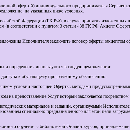
личной офертой) индивидуального предпринимателя Сергиенко
предложение, на указанных ниже условиях.
 Российской Федерации (ГК РФ), в случае принятия изложенных 
ом (в соответствии с пунктом 3 статьи 438 ГК РФ Акцепт Офер
едложения Исполнителя заключить договор оферты (акцептом оф
ны и определения используются в следующем значении:
 доступа к обучающему программному обеспечению.
зчиком условий настоящей Оферты, методами предусмотренными 
ом на предоставление Услуг который заключается посредством
етодических материалов и заданий, организуемый Исполнителем
льзованием специально предназначенного для этой цели загружа
ционного обучения с библиотекой Онлайн-курсов, принадлежащ