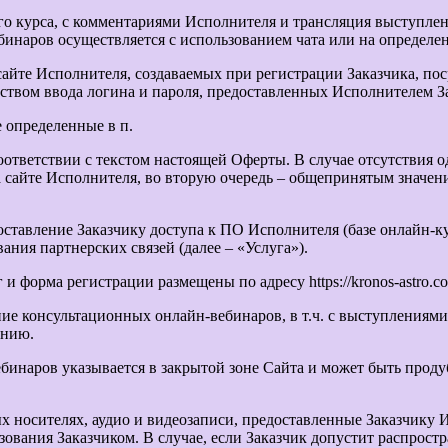
го курса, с комментариями Исполнителя и трансляция выступлен
инаров осуществляется с использованием чата или на определен
йте Исполнителя, создаваемых при регистрации Заказчика, пос
ством ввода логина и пароля, предоставленных Исполнителем З
 определенные в п.
соответствии с текстом настоящей Оферты. В случае отсутствия 
а сайте Исполнителя, во вторую очередь – общепринятым значен
доставление Заказчику доступа к ПО Исполнителя (базе онлайн-
ния партнерских связей (далее – «Услуга»).
 и форма регистрации размещены по адресу https://kronos-astro.c
ние консультационных онлайн-вебинаров, в т.ч. с выступлениям
ению.
инаров указывается в закрытой зоне Сайта и может быть проду
х носителях, аудио и видеозаписи, предоставленные Заказчику 
ования Заказчиком. В случае, если Заказчик допустит распрост