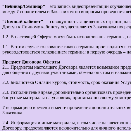
“Вебинар/Семинар”
– это запись видеопрезентации обучающе
между Исполнителем и Заказчиком по вопросам проведения веб
“Личный кабинет”
— совокупность защищенных страниц на са
Доступ к Личному кабинету осуществляется Заказчиком посред
1.2. В настоящей Оферте могут быть использованы термины, не
1.1. В этом случае толкование такого термина производится в 
руководствоваться толкованием термина: в первую очередь – н
Предмет Договора Оферты
2.1. Предметом настоящего Договора является возмездное пре
для общения с другими участниками, обмена опытом и налажива
2.2. Библиотека Онлайн-курсов, стоимость, срок оказания Услуг
2.3. Исполнитель вправе дополнительно организовать проведе
бонусные материалы на условиях, принятых по своему усмотр
Информация о времени и месте проведения дополнительных веб
Заказчика.
2.4. Информация и иные материалы, в том числе на электронны
Договору, предоставляются исключительно для личного использ