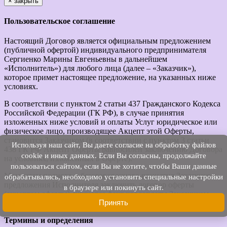
×
закрыть
Пользовательское соглашение
Настоящий Договор является официальным предложением
(публичной офертой) индивидуального предпринимателя
Сергиенко Марины Евгеньевны в дальнейшем
«Исполнитель») для любого лица (далее – «Заказчик»),
которое примет настоящее предложение, на указанных ниже
условиях.
В соответствии с пунктом 2 статьи 437 Гражданского Кодекса
Российской Федерации (ГК РФ), в случае принятия
изложенных ниже условий и оплаты Услуг юридическое или
физическое лицо, производящее Акцепт этой Оферты,
становится Заказчиком (в соответствии с пунктом 3 статьи
Используя наш cайт, Вы даете согласие на обработку файлов
438 ГК РФ Акцепт Оферты равносилен заключению Договора
cookie и иных данных. Если Вы согласны, продолжайте
на условиях, изложенных в Оферте).
пользоваться сайтом, если Вы не хотите, чтобы Ваши данные
Моментом полного и безоговорочного принятия Заказчиком
обрабатывались, необходимо установить специальные настройки
предложения Исполнителя заключить договор оферты
в браузере или покинуть сайт.
(акцептом оферты) считается факт предоплаты Заказчиком
Принять
услуг Исполнителя.
Термины и определения