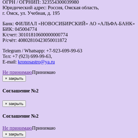
ОГРН / ОГРНИП: 323554300039980
Юридический адрес: Россия, Омская область,
г. Омск, ул. Учебная, д. 195
Банк: ФИЛИАЛ «НОВОСИБИРСКИЙ» АО «АЛЬФА-БАНК»
БИК: 045004774
К/счет: 30101810600000000774
Р/счёт: 40802810423050011872
Telegram / Whatsapp: +7-923-699-99-63
Тел: +7 (923) 699-99-63,
E-mail:
kronosastro@ya.ru
Не принимаю
Принимаю
×
закрыть
Соглашение №2
×
закрыть
Соглашение №2
Не принимаю
Принимаю
×
закрыть