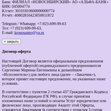
Банк: ФИЛИАЛ «НОВОСИБИРСКИЙ» АО «АЛЬФА-БАНК»
БИК: 045004774
К/счет: 30101810600000000774
Р/счёт: 40802810423050011872
Telegram / Whatsapp: +7-923-699-99-63
Тел: +7 (923) 699-99-63,
E-mail:
kronosastro@ya.ru
×
закрыть
Договор-оферта
Настоящий Договор является официальным предложением
(публичной офертой) индивидуального предпринимателя
Сергиенко Марины Евгеньевны в дальнейшем
«Исполнитель») для любого лица (далее – «Заказчик»),
которое примет настоящее предложение, на указанных ниже
условиях.
В соответствии с пунктом 2 статьи 437 Гражданского Кодекса
Российской Федерации (ГК РФ), в случае принятия
изложенных ниже условий и оплаты Услуг юридическое или
физическое лицо, производящее Акцепт этой Оферты,
становится Заказчиком (в соответствии с пунктом 3 статьи