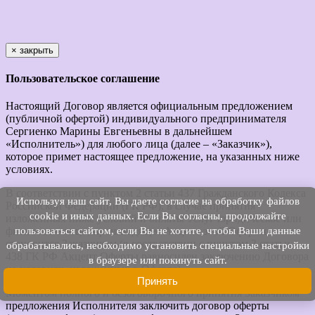
×
закрыть
Пользовательское соглашение
Настоящий Договор является официальным предложением
(публичной офертой) индивидуального предпринимателя
Сергиенко Марины Евгеньевны в дальнейшем
«Исполнитель») для любого лица (далее – «Заказчик»),
которое примет настоящее предложение, на указанных ниже
условиях.
В соответствии с пунктом 2 статьи 437 Гражданского Кодекса
Используя наш cайт, Вы даете согласие на обработку файлов
Российской Федерации (ГК РФ), в случае принятия
cookie и иных данных. Если Вы согласны, продолжайте
изложенных ниже условий и оплаты Услуг юридическое или
пользоваться сайтом, если Вы не хотите, чтобы Ваши данные
физическое лицо, производящее Акцепт этой Оферты,
становится Заказчиком (в соответствии с пунктом 3 статьи
обрабатывались, необходимо установить специальные настройки
438 ГК РФ Акцепт Оферты равносилен заключению Договора
в браузере или покинуть сайт.
на условиях, изложенных в Оферте).
Принять
Моментом полного и безоговорочного принятия Заказчиком
предложения Исполнителя заключить договор оферты