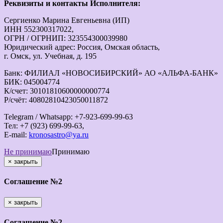
Реквизиты и контакты Исполнителя:
Сергиенко Марина Евгеньевна (ИП)
ИНН 552300317022,
ОГРН / ОГРНИП: 323554300039980
Юридический адрес: Россия, Омская область,
г. Омск, ул. Учебная, д. 195
Банк: ФИЛИАЛ «НОВОСИБИРСКИЙ» АО «АЛЬФА-БАНК»
БИК: 045004774
К/счет: 30101810600000000774
Р/счёт: 40802810423050011872
Telegram / Whatsapp: +7-923-699-99-63
Тел: +7 (923) 699-99-63,
E-mail:
kronosastro@ya.ru
Не принимаю
Принимаю
×
закрыть
Соглашение №2
×
закрыть
Соглашение №2