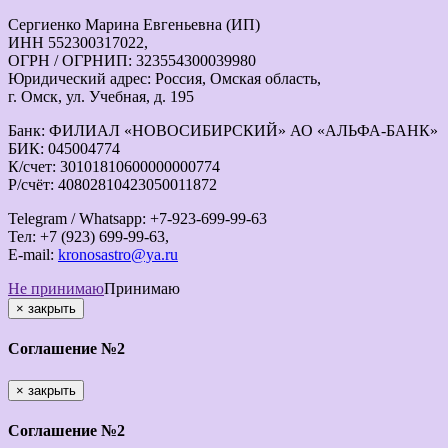
Сергиенко Марина Евгеньевна (ИП)
ИНН 552300317022,
ОГРН / ОГРНИП: 323554300039980
Юридический адрес: Россия, Омская область,
г. Омск, ул. Учебная, д. 195
Банк: ФИЛИАЛ «НОВОСИБИРСКИЙ» АО «АЛЬФА-БАНК»
БИК: 045004774
К/счет: 30101810600000000774
Р/счёт: 40802810423050011872
Telegram / Whatsapp: +7-923-699-99-63
Тел: +7 (923) 699-99-63,
E-mail:
kronosastro@ya.ru
Не принимаю
Принимаю
×
закрыть
Соглашение №2
×
закрыть
Соглашение №2