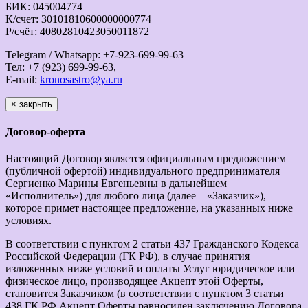
БИК: 045004774
К/счет: 30101810600000000774
Р/счёт: 40802810423050011872
Telegram / Whatsapp: +7-923-699-99-63
Тел: +7 (923) 699-99-63,
E-mail:
kronosastro@ya.ru
×
закрыть
Договор-оферта
Настоящий Договор является официальным предложением
(публичной офертой) индивидуального предпринимателя
Сергиенко Марины Евгеньевны в дальнейшем
«Исполнитель») для любого лица (далее – «Заказчик»),
которое примет настоящее предложение, на указанных ниже
условиях.
В соответствии с пунктом 2 статьи 437 Гражданского Кодекса
Российской Федерации (ГК РФ), в случае принятия
изложенных ниже условий и оплаты Услуг юридическое или
физическое лицо, производящее Акцепт этой Оферты,
становится Заказчиком (в соответствии с пунктом 3 статьи
438 ГК РФ Акцепт Оферты равносилен заключению Договора