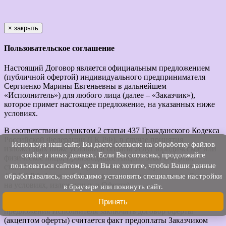
×
закрыть
Пользовательское соглашение
Настоящий Договор является официальным предложением
(публичной офертой) индивидуального предпринимателя
Сергиенко Марины Евгеньевны в дальнейшем
«Исполнитель») для любого лица (далее – «Заказчик»),
которое примет настоящее предложение, на указанных ниже
условиях.
В соответствии с пунктом 2 статьи 437 Гражданского Кодекса
Российской Федерации (ГК РФ), в случае принятия
Используя наш cайт, Вы даете согласие на обработку файлов
изложенных ниже условий и оплаты Услуг юридическое или
cookie и иных данных. Если Вы согласны, продолжайте
физическое лицо, производящее Акцепт этой Оферты,
пользоваться сайтом, если Вы не хотите, чтобы Ваши данные
становится Заказчиком (в соответствии с пунктом 3 статьи
438 ГК РФ Акцепт Оферты равносилен заключению Договора
обрабатывались, необходимо установить специальные настройки
на условиях, изложенных в Оферте).
в браузере или покинуть сайт.
Принять
Моментом полного и безоговорочного принятия Заказчиком
предложения Исполнителя заключить договор оферты
(акцептом оферты) считается факт предоплаты Заказчиком