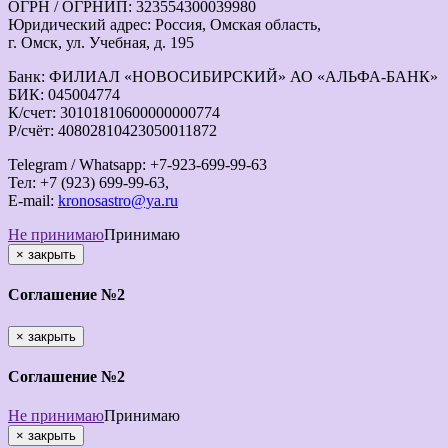
ОГРН / ОГРНИП: 323554300039980
Юридический адрес: Россия, Омская область,
г. Омск, ул. Учебная, д. 195
Банк: ФИЛИАЛ «НОВОСИБИРСКИЙ» АО «АЛЬФА-БАНК»
БИК: 045004774
К/счет: 30101810600000000774
Р/счёт: 40802810423050011872
Telegram / Whatsapp: +7-923-699-99-63
Тел: +7 (923) 699-99-63,
E-mail:
kronosastro@ya.ru
Не принимаю
Принимаю
×
закрыть
Соглашение №2
×
закрыть
Соглашение №2
Не принимаю
Принимаю
×
закрыть