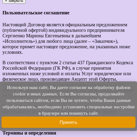
×
закрыть
Пользовательское соглашение
Настоящий Договор является официальным предложением
(публичной офертой) индивидуального предпринимателя
Сергиенко Марины Евгеньевны в дальнейшем
«Исполнитель») для любого лица (далее – «Заказчик»),
которое примет настоящее предложение, на указанных ниже
условиях.
В соответствии с пунктом 2 статьи 437 Гражданского Кодекса
Российской Федерации (ГК РФ), в случае принятия
изложенных ниже условий и оплаты Услуг юридическое или
физическое лицо, производящее Акцепт этой Оферты,
становится Заказчиком (в соответствии с пунктом 3 статьи
Используя наш cайт, Вы даете согласие на обработку файлов
438 ГК РФ Акцепт Оферты равносилен заключению Договора
cookie и иных данных. Если Вы согласны, продолжайте
на условиях, изложенных в Оферте).
пользоваться сайтом, если Вы не хотите, чтобы Ваши данные
Моментом полного и безоговорочного принятия Заказчиком
обрабатывались, необходимо установить специальные настройки
предложения Исполнителя заключить договор оферты
в браузере или покинуть сайт.
(акцептом оферты) считается факт предоплаты Заказчиком
Принять
услуг Исполнителя.
Термины и определения