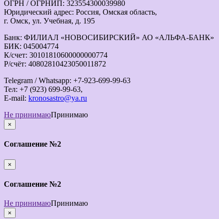
ОГРН / ОГРНИП: 323554300039980
Юридический адрес: Россия, Омская область,
г. Омск, ул. Учебная, д. 195
Банк: ФИЛИАЛ «НОВОСИБИРСКИЙ» АО «АЛЬФА-БАНК»
БИК: 045004774
К/счет: 30101810600000000774
Р/счёт: 40802810423050011872
Telegram / Whatsapp: +7-923-699-99-63
Тел: +7 (923) 699-99-63,
E-mail:
kronosastro@ya.ru
Не принимаю
Принимаю
×
закрыть
Соглашение №2
×
закрыть
Соглашение №2
Не принимаю
Принимаю
×