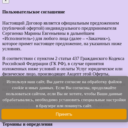
×
закрыть
Пользовательское соглашение
Настоящий Договор является официальным предложением
(публичной офертой) индивидуального предпринимателя
Сергиенко Марины Евгеньевны в дальнейшем
«Исполнитель») для любого лица (далее – «Заказчик»),
которое примет настоящее предложение, на указанных ниже
условиях.
В соответствии с пунктом 2 статьи 437 Гражданского Кодекса
Российской Федерации (ГК РФ), в случае принятия
изложенных ниже условий и оплаты Услуг юридическое или
физическое лицо, производящее Акцепт этой Оферты,
становится Заказчиком (в соответствии с пунктом 3 статьи
Используя наш cайт, Вы даете согласие на обработку файлов
438 ГК РФ Акцепт Оферты равносилен заключению Договора
cookie и иных данных. Если Вы согласны, продолжайте
на условиях, изложенных в Оферте).
пользоваться сайтом, если Вы не хотите, чтобы Ваши данные
Моментом полного и безоговорочного принятия Заказчиком
обрабатывались, необходимо установить специальные настройки
предложения Исполнителя заключить договор оферты
в браузере или покинуть сайт.
(акцептом оферты) считается факт предоплаты Заказчиком
Принять
услуг Исполнителя.
Термины и определения