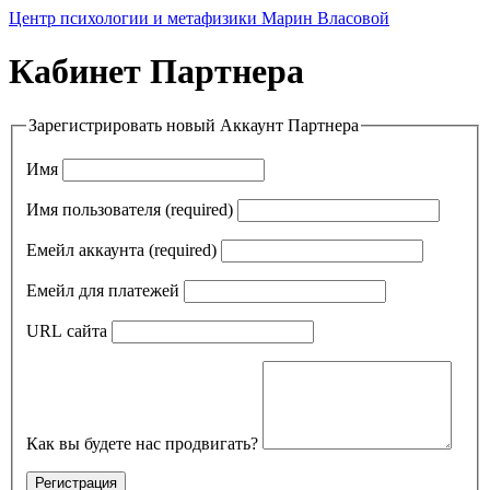
Перейти
Центр психологии и метафизики Марин Власовой
к
содержимому
Кабинет Партнера
Зарегистрировать новый Аккаунт Партнера
Имя
Имя пользователя
(required)
Емейл аккаунта
(required)
Емейл для платежей
URL сайта
Как вы будете нас продвигать?